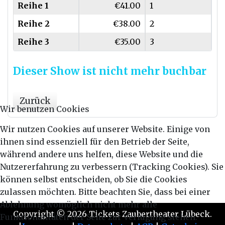
Reihe 1
€41.00
1
Reihe 2
€38.00
2
Reihe 3
€35.00
3
Dieser Show ist nicht mehr buchbar
Zurück
Wir benutzen Cookies
Wir nutzen Cookies auf unserer Website. Einige von
ihnen sind essenziell für den Betrieb der Seite,
während andere uns helfen, diese Website und die
Nutzererfahrung zu verbessern (Tracking Cookies). Sie
können selbst entscheiden, ob Sie die Cookies
zulassen möchten. Bitte beachten Sie, dass bei einer
Ablehnung womöglich nicht mehr alle
Copyright © 2026 Tickets Zaubertheater Lübeck.
Funktionalitäten der Seite zur Verfügung stehen.