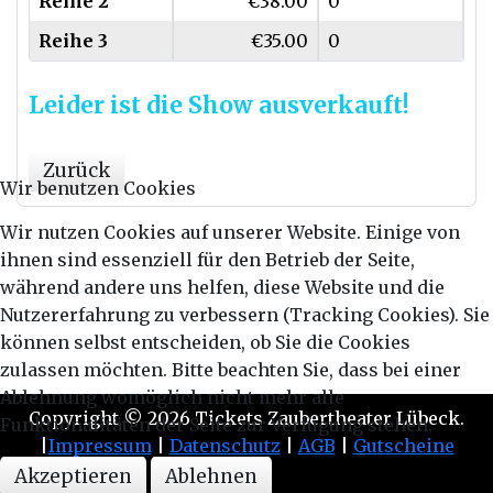
Reihe 2
€38.00
0
Reihe 3
€35.00
0
Leider ist die Show ausverkauft!
Zurück
Wir benutzen Cookies
Wir nutzen Cookies auf unserer Website. Einige von
ihnen sind essenziell für den Betrieb der Seite,
während andere uns helfen, diese Website und die
Nutzererfahrung zu verbessern (Tracking Cookies). Sie
können selbst entscheiden, ob Sie die Cookies
zulassen möchten. Bitte beachten Sie, dass bei einer
Ablehnung womöglich nicht mehr alle
Copyright © 2026 Tickets Zaubertheater Lübeck.
Funktionalitäten der Seite zur Verfügung stehen.
|
Impressum
|
Datenschutz
|
AGB
|
Gutscheine
Design By
Primer Themes
Akzeptieren
Ablehnen