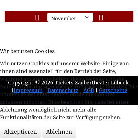
Wir benutzen Cookies
Wir nutzen Cookies auf unserer Website. Einige von
ihnen sind essenziell für den Betrieb der Seite,
während andere uns helfen, diese Website und die
Copyright © 2026 Tickets Zaubertheater Lübeck.
Nutzererfahrung zu verbessern (Tracking Cookies). Sie
|
Impressum
|
Datenschutz
|
AGB
|
Gutscheine
können selbst entscheiden, ob Sie die Cookies
Design By
Primer Themes
zulassen möchten. Bitte beachten Sie, dass bei einer
Ablehnung womöglich nicht mehr alle
Funktionalitäten der Seite zur Verfügung stehen.
Akzeptieren
Ablehnen